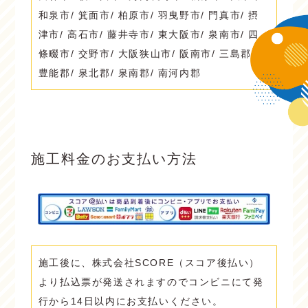
和泉市/ 箕面市/ 柏原市/ 羽曳野市/ 門真市/ 摂
津市/ 高石市/ 藤井寺市/ 東大阪市/ 泉南市/ 四
條畷市/ 交野市/ 大阪狭山市/ 阪南市/ 三島郡/
豊能郡/ 泉北郡/ 泉南郡/ 南河内郡
施工料金のお支払い方法
施工後に、株式会社SCORE（スコア後払い）
より払込票が発送されますのでコンビニにて発
行から14日以内にお支払いください。